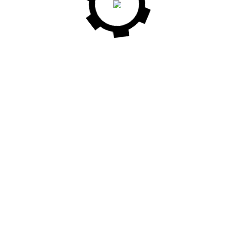
ТЕЛ
PK 20
сверху, что предоставляет
ия не только для штучной
ва, (например короткая
K DH 10), а также деревянные